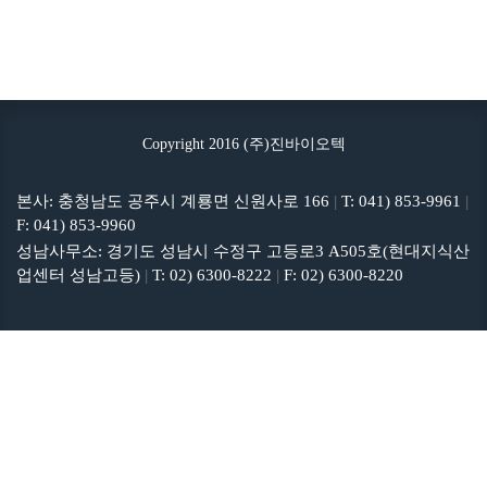
Copyright 2016 (주)진바이오텍
본사: 충청남도 공주시 계룡면 신원사로 166
|
T: 041) 853-9961
|
F: 041) 853-9960
성남사무소: 경기도 성남시 수정구 고등로3 A505호(현대지식산
업센터 성남고등)
|
T: 02) 6300-8222
|
F: 02) 6300-8220