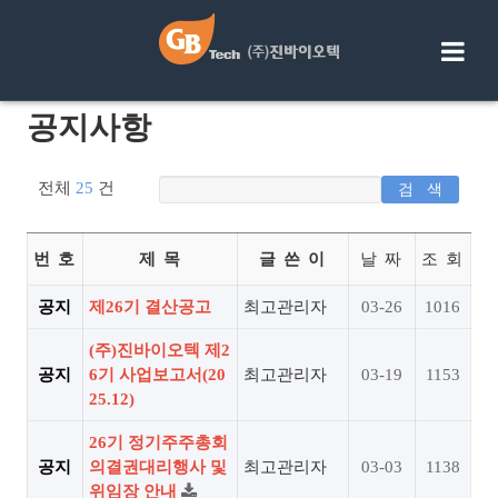
Skip
to
content
공지사항
전체
25
건
번 호
제 목
글 쓴 이
날 짜
조 회
공지
제26기 결산공고
최고관리자
03-26
1016
(주)진바이오텍 제2
공지
6기 사업보고서(20
최고관리자
03-19
1153
25.12)
26기 정기주주총회
공지
의결권대리행사 및
최고관리자
03-03
1138
위임장 안내